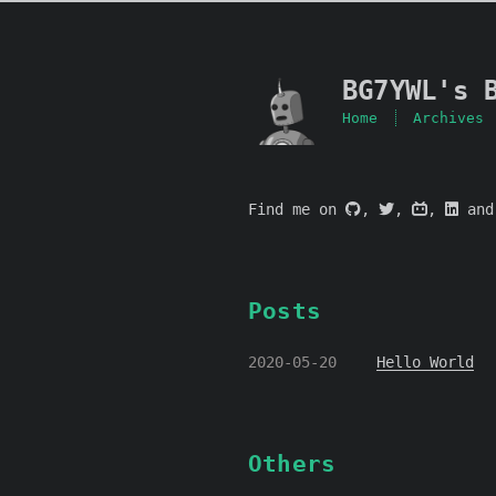
BG7YWL's 
Home
Archives
Find me on
,
,
,
an
Posts
2020-05-20
Hello World
Others